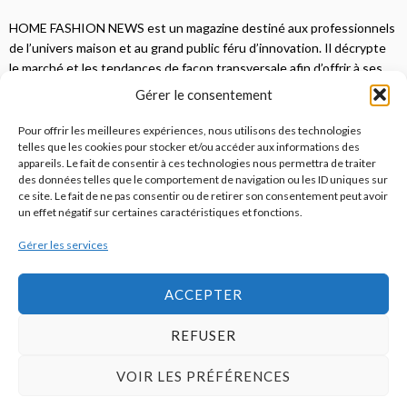
HOME FASHION NEWS est un magazine destiné aux professionnels
de l’univers maison et au grand public féru d’innovation. Il décrypte
le marché et les tendances de façon transversale afin d’offrir à ses
lecteurs une vision complète.
Gérer le consentement
JE M'ABONNE
Pour offrir les meilleures expériences, nous utilisons des technologies
telles que les cookies pour stocker et/ou accéder aux informations des
appareils. Le fait de consentir à ces technologies nous permettra de traiter
des données telles que le comportement de navigation ou les ID uniques sur
ce site. Le fait de ne pas consentir ou de retirer son consentement peut avoir
un effet négatif sur certaines caractéristiques et fonctions.
Gérer les services
© 2026
Home Fashion News
ACCEPTER
REFUSER
S’abonner
Qui sommes-nous ?
Publicité
Contact
VOIR LES PRÉFÉRENCES
Politique de cookies (UE)
Mentions légales / CGU / RGPD