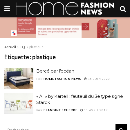
Accueil
Tag
plastique
Étiquette :
plastique
Bercé par l’océan
PAR
HOME FASHION NEWS
16 JUIN 2020
« AI » by Kartell : fauteuil du 3e type signé
Starck
PAR
BLANDINE SCHERPE
11 AVRIL 2019