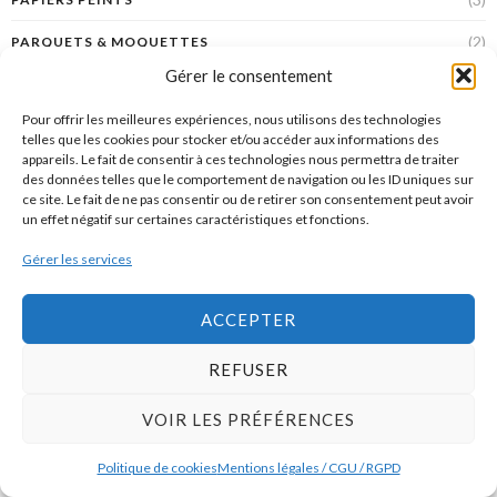
(2)
PARQUETS & MOQUETTES
Gérer le consentement
(2)
PEINTURES
Pour offrir les meilleures expériences, nous utilisons des technologies
(95)
PETIT ÉLECTROMÉNAGER – PEM
telles que les cookies pour stocker et/ou accéder aux informations des
appareils. Le fait de consentir à ces technologies nous permettra de traiter
(11)
PETIT ÉLECTROMÉNAGER (PEM) POUR FAIRE LE MÉNAGE
des données telles que le comportement de navigation ou les ID uniques sur
ce site. Le fait de ne pas consentir ou de retirer son consentement peut avoir
(149)
PIÈCES DE DESIGN
un effet négatif sur certaines caractéristiques et fonctions.
(10)
PORTRAITS DE DESIGNERS
Gérer les services
(2)
POUBELLES
ACCEPTER
(3)
PRODUITS MÉNAGERS
REFUSER
(17)
PROJET
VOIR LES PRÉFÉRENCES
(6)
RÉÉDITIONS
(11)
REPAS NOMADES : BOUTEILLES, LUNCHBOX & CO.
Politique de cookies
Mentions légales / CGU / RGPD