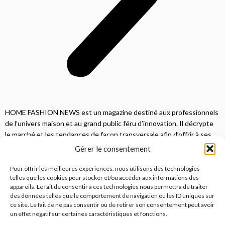
HOME FASHION NEWS est un magazine destiné aux professionnels
de l’univers maison et au grand public féru d’innovation. Il décrypte
le marché et les tendances de façon transversale afin d’offrir à ses
lecteurs une vision complète.
Gérer le consentement
JE M'ABONNE
Pour offrir les meilleures expériences, nous utilisons des technologies
telles que les cookies pour stocker et/ou accéder aux informations des
appareils. Le fait de consentir à ces technologies nous permettra de traiter
des données telles que le comportement de navigation ou les ID uniques sur
ce site. Le fait de ne pas consentir ou de retirer son consentement peut avoir
un effet négatif sur certaines caractéristiques et fonctions.