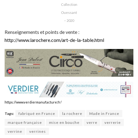
Collection
Ouessant
– 2020
Renseignements et points de vente :
http://www.larochere.com/art-de-la-table.html
https://www.verdiermanufacture.fr/
Tags:
fabriqué en France
la rochere
Made in France
marque française
mise en bouche
verre
verrerie
verrine
verrines