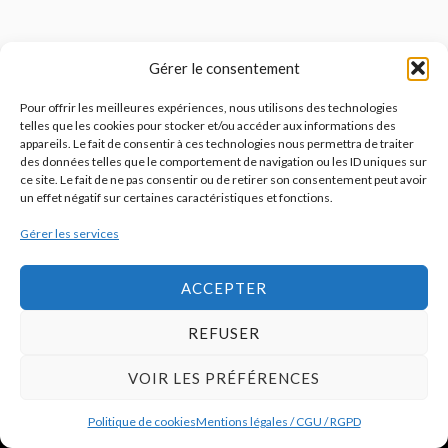
HOME FASHION NEWS est un magazine destiné aux professionnels
Gérer le consentement
de l’univers maison et au grand public féru d’innovation. Il décrypte
le marché et les tendances de façon transversale afin d’offrir à ses
Pour offrir les meilleures expériences, nous utilisons des technologies
lecteurs une vision complète.
telles que les cookies pour stocker et/ou accéder aux informations des
appareils. Le fait de consentir à ces technologies nous permettra de traiter
des données telles que le comportement de navigation ou les ID uniques sur
JE M'ABONNE
ce site. Le fait de ne pas consentir ou de retirer son consentement peut avoir
un effet négatif sur certaines caractéristiques et fonctions.
Gérer les services
ACCEPTER
© 2026
Home Fashion News
REFUSER
VOIR LES PRÉFÉRENCES
Politique de cookies
Mentions légales / CGU / RGPD
S’abonner
Qui sommes-nous ?
Publicité
Contact