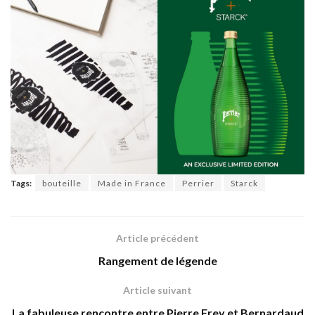
Tags:
bouteille
Made in France
Perrier
Starck
Article précédent
Rangement de légende
Article suivant
La fabuleuse rencontre entre Pierre Frey et Bernardaud